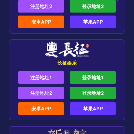
注册地址2
登录地址2
安卓APP
苹果APP
长征娱乐
注册地址1
登录地址1
注册地址2
登录地址2
安卓APP
苹果APP