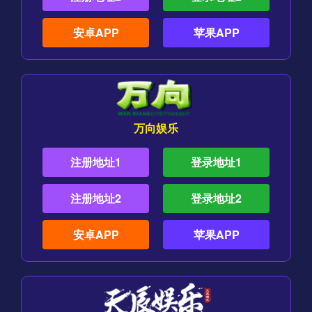
安卓APP
苹果APP
万向娱乐
注册地址1
登录地址1
注册地址2
登录地址2
安卓APP
苹果APP