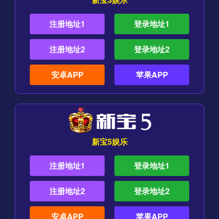
注册地址1
登录地址1
注册地址2
登录地址2
安卓APP
苹果APP
新宝5娱乐
注册地址1
登录地址1
注册地址2
登录地址2
安卓APP
苹果APP