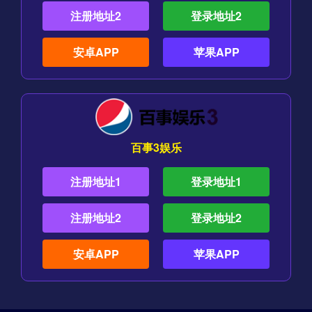
注册地址2
登录地址2
安卓APP
苹果APP
百事3娱乐
注册地址1
登录地址1
注册地址2
登录地址2
安卓APP
苹果APP