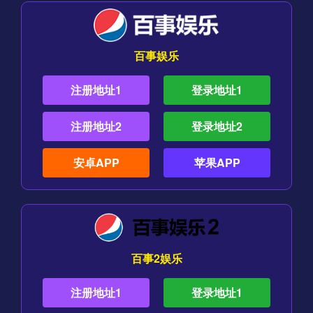
百事娱乐
注册地址1
登录地址1
注册地址2
登录地址2
安卓APP
苹果APP
百事2娱乐
注册地址1
登录地址1