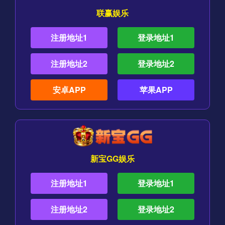
联赢娱乐
注册地址1
登录地址1
注册地址2
登录地址2
安卓APP
苹果APP
新宝GG娱乐
注册地址1
登录地址1
注册地址2
登录地址2