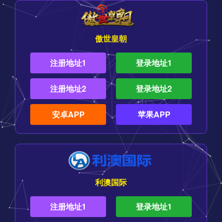
傲世皇朝
注册地址1
登录地址1
注册地址2
登录地址2
安卓APP
苹果APP
利澳国际
注册地址1
登录地址1